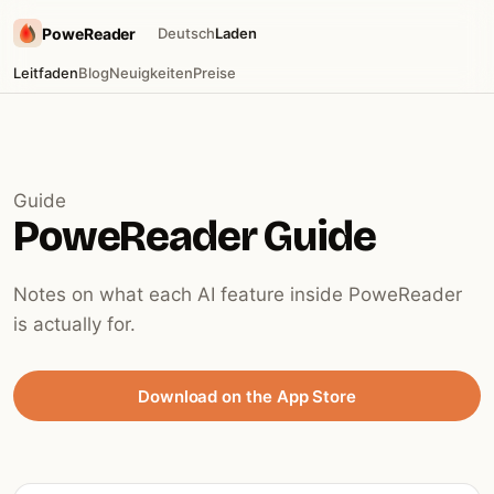
PoweReader
Deutsch
Laden
Leitfaden
Blog
Neuigkeiten
Preise
Guide
PoweReader Guide
Notes on what each AI feature inside PoweReader
is actually for.
Download on the App Store