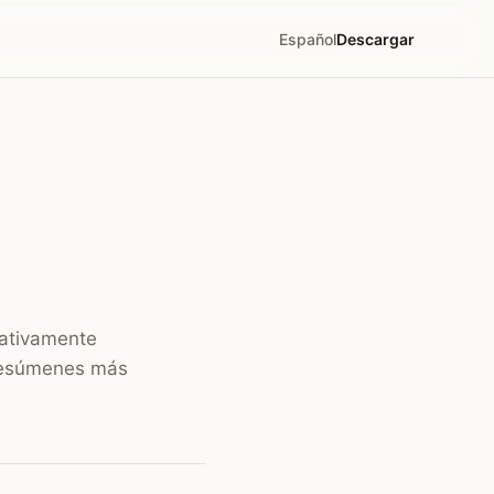
Español
Descargar
cativamente
resúmenes más