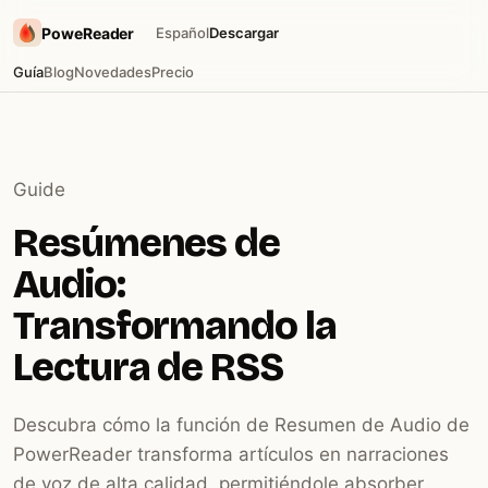
PoweReader
Español
Descargar
Guía
Blog
Novedades
Precio
Guide
Resúmenes de
Audio:
Transformando la
Lectura de RSS
Descubra cómo la función de Resumen de Audio de
PowerReader transforma artículos en narraciones
de voz de alta calidad, permitiéndole absorber