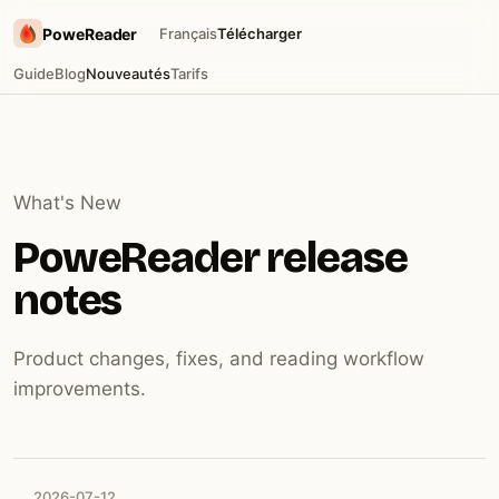
PoweReader
Français
Télécharger
Guide
Blog
Nouveautés
Tarifs
What's New
PoweReader release
notes
Product changes, fixes, and reading workflow
improvements.
2026-07-12