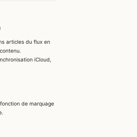
)
s articles du flux en
 contenu.
ynchronisation iCloud,
.
la fonction de marquage
e.