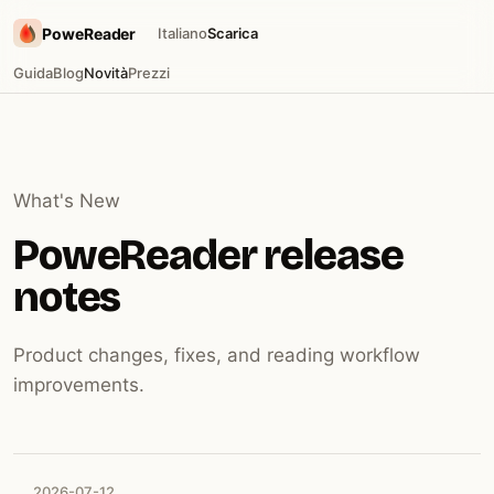
PoweReader
Italiano
Scarica
Guida
Blog
Novità
Prezzi
What's New
PoweReader release
notes
Product changes, fixes, and reading workflow
improvements.
2026-07-12