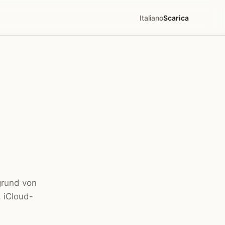
Italiano
Scarica
grund von
 iCloud-