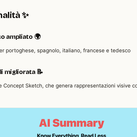
alità ✨
co ampliato 🌍
r portoghese, spagnolo, italiano, francese e tedesco
li migliorata 📝
ne Concept Sketch, che genera rappresentazioni visive co