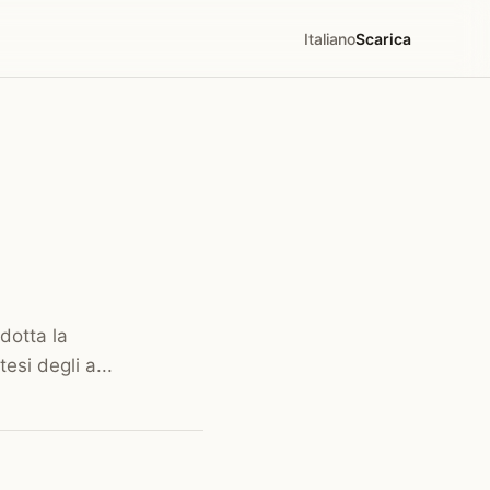
Italiano
Scarica
dotta la
si degli a...