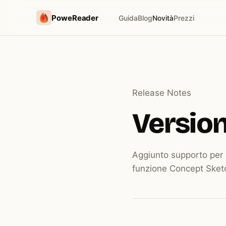
PoweReader
Guida
Blog
Novità
Prezzi
Release Notes
Version
Aggiunto supporto per 
funzione Concept Sketch