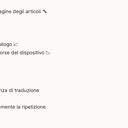
gine degli articoli 🔧
pilogo 📈
sorse del dispositivo 📉
enza di traduzione
emente la ripetizione