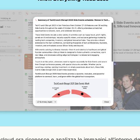
cloud ora riconosce e analizza le immagini all'interno deg