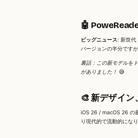
🤖 PoweRe
ビッグニュース
: 新世代
バージョンの半分です
裏話：この新モデルをトレ
がありました！
😅
🎨 新デザイン、
iOS 26 / macOS
り現代的で流動的にな