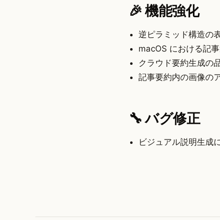
🎉 機能強化
逆ピラミッド構造の
macOS における
クラウド要約生成の
記事要約内の画像の
🔧 バグ修正
ビジュアル説明生成