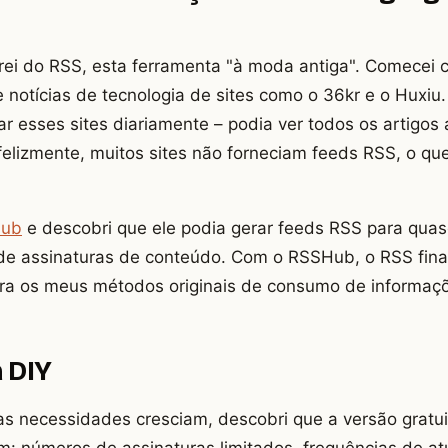
rei do RSS, esta ferramenta "à moda antiga". Comecei 
e notícias de tecnologia de sites como o 36kr e o Huxiu
tar esses sites diariamente – podia ver todos os artigos
nfelizmente, muitos sites não forneciam feeds RSS, o qu
ub
e descobri que ele podia gerar feeds RSS para quase
e assinaturas de conteúdo. Com o RSSHub, o RSS fina
ara os meus métodos originais de consumo de informaç
a DIY
s necessidades cresciam, descobri que a versão gratui
: números de assinaturas limitados, frequências de atu