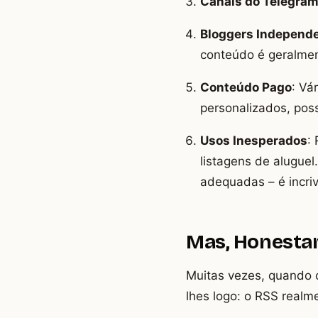
Canais do Telegra
Bloggers Independ
conteúdo é geralmen
Conteúdo Pago
: Vá
personalizados, poss
Usos Inesperados
:
listagens de alugue
adequadas – é incriv
Mas, Honestam
Muitas vezes, quando 
lhes logo: o RSS real