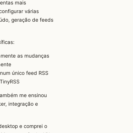
mentas mais
onfigurar várias
eúdo, geração de feeds
ficas:
icamente as mudanças
mente
s num único feed RSS
nyTinyRSS
 também me ensinou
er, integração e
 desktop e comprei o