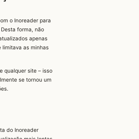
com o Inoreader para
. Desta forma, não
 atualizados apenas
e limitava as minhas
 qualquer site – isso
lmente se tornou um
ões.
ta do Inoreader
alização mais lentas,