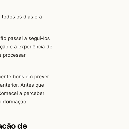
 todos os dias era
tão passei a segui-los
ção e a experiência de
 e processar
mente bons em prever
nterior. Antes que
Comecei a perceber
 informação.
ação de