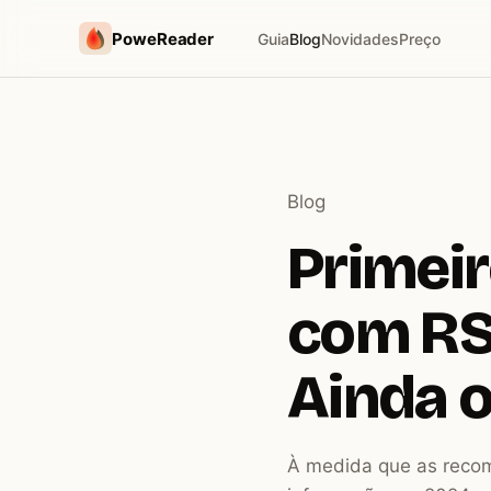
PoweReader
Guia
Blog
Novidades
Preço
Blog
Primei
com RS
Ainda 
À medida que as reco