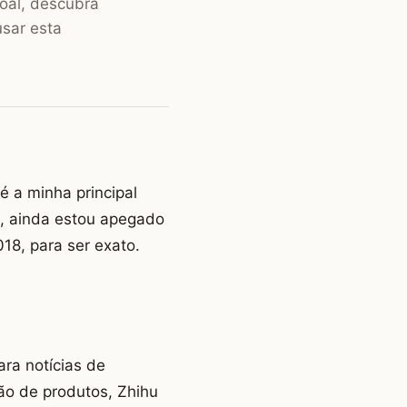
oal, descubra
usar esta
 a minha principal
s, ainda estou apegado
18, para ser exato.
ara notícias de
ão de produtos, Zhihu