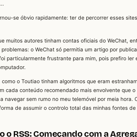
..
rnou-se óbvio rapidamente: ter de percorrer esses sites
ue muitos autores tinham contas oficiais do WeChat, en
 problemas: o WeChat só permitia um artigo por publica
foi particularmente frustrante para mim, pois prefiro ler
omputador.
as como o Toutiao tinham algoritmos que eram estranha
om cada conteúdo recomendado mais envolvente que o a
 a navegar sem rumo no meu telemóvel por meia hora. 
orma de assumir o controlo total das minhas fontes de
o o RSS: Começando com a Agreg