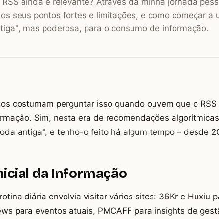
 RSS ainda é relevante? Através da minha jornada pess
os seus pontos fortes e limitações, e como começar a 
tiga", mas poderosa, para o consumo de informação.
gos costumam perguntar isso quando ouvem que o RSS é
ormação. Sim, nesta era de recomendações algorítmica
oda antiga", e tenho-o feito há algum tempo – desde 20
nicial da Informação
tina diária envolvia visitar vários sites: 36Kr e Huxiu p
ews para eventos atuais, PMCAFF para insights de gest