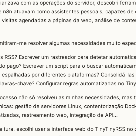
iarizava com as operações do servidor, descobri ferra
e n8n atuavam como assistentes pessoais, capazes de c
: visitas agendadas a páginas da web, análise de cont
mitiram-me resolver algumas necessidades muito especí
es RSS? Escrever um rastreador para detetar automat
do pago? Escrever um script para o buscar automatica
l espalhadas por diferentes plataformas? Consolidá-la
 palavras-chave? Configurar regras automatizadas no Ti
rocesso não só resolveu as minhas necessidades, mas
nicas: gestão de servidores Linux, contentorização Dock
izadas, rastreamento web, integração de API...
leitura, escolhi usar a interface web do TinyTinyRSS no