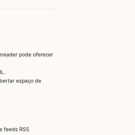
wereader pode oferecer
ML.
ibertar espaço de
os feeds RSS