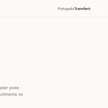
Português
Transferir
eader pode
acilmente os