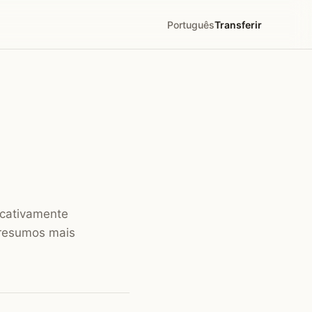
Português
Transferir
icativamente
 resumos mais