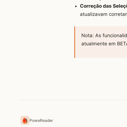
Correção das Seleç
atualizavam corret
Nota: As funcionali
atualmente em BETA
PoweReader