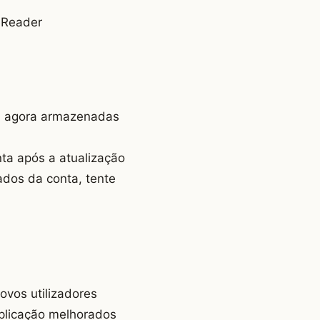
eReader
S agora armazenadas
nta após a atualização
ados da conta, tente
ovos utilizadores
aplicação melhorados