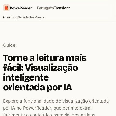
PoweReader
Português
Transferir
Guia
Blog
Novidades
Preço
Guide
Torne a leitura mais
fácil: Visualização
inteligente
orientada por IA
Explore a funcionalidade de visualização orientada
por IA no PowerReader, que permite extrair
facilmente o conteúdo essencial dos artigos,