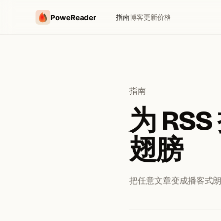
PoweReader
指南
博客
更新
价格
指南
为 RS
翅膀
把任意文章变成播客式