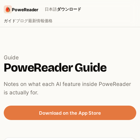
日本語
ダウンロード
PoweReader
ガイド
ブログ
最新情報
価格
Guide
PoweReader Guide
Notes on what each AI feature inside PoweReader
is actually for.
Download on the App Store