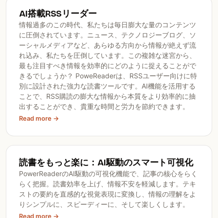
AI搭載RSSリーダー
情報過多のこの時代、私たちは毎日膨大な量のコンテンツ
に圧倒されています。ニュース、テクノロジーブログ、ソ
ーシャルメディアなど、あらゆる方向から情報が絶えず流
れ込み、私たちを圧倒しています。この複雑な迷宮から、
最も注目すべき情報を効率的にどのように捉えることがで
きるでしょうか？ PoweReaderは、RSSユーザー向けに特
別に設計された強力な読書ツールです。AI機能を活用する
ことで、RSS購読の膨大な情報から本質をより効率的に抽
出することができ、貴重な時間と労力を節約できます。
Read more →
読書をもっと楽に：AI駆動のスマート可視化
PowerReaderのAI駆動の可視化機能で、記事の核心をらく
らく把握。読書効率を上げ、情報不安を軽減します。テキ
ストの要約を直感的な視覚表現に変換し、情報の理解をよ
りシンプルに、スピーディーに、そして楽しくします。
Read more →